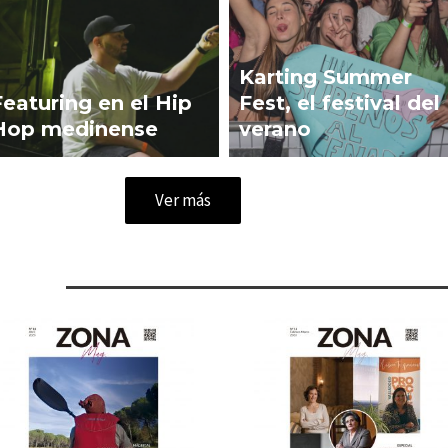
Karting Summer
Featuring en el Hip
Fest, el festival del
Hop medinense
verano
Ver más