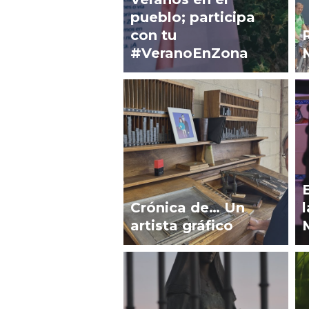
pueblo; participa
con tu
#VeranoEnZona
Crónica de… Un
artista gráfico