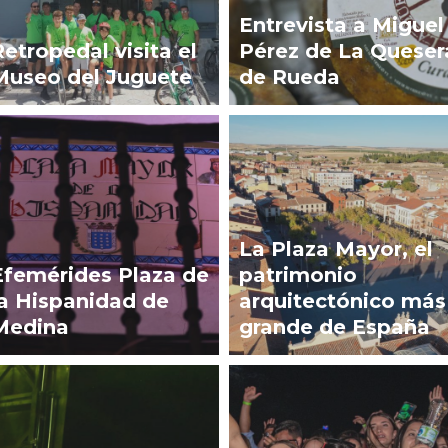
Entrevista a Miguel
Retropedal visita el
Pérez de La Queser
Museo del Juguete
de Rueda
La Plaza Mayor, el
Efemérides Plaza de
patrimonio
la Hispanidad de
arquitectónico más
Medina
grande de España