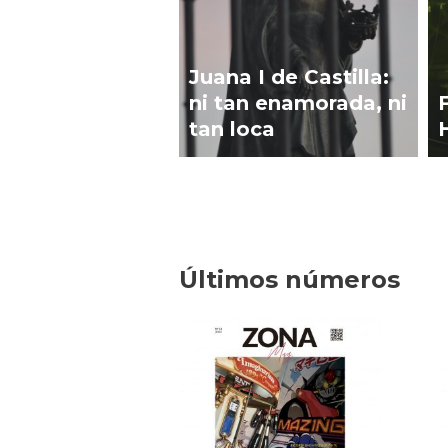
Juana I de Castilla:
ni tan enamorada, ni
tan loca
Últimos números