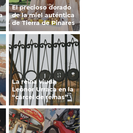
El precioso dorado
a
de la miel auténtica
de Tierra de Pinares
La reina viuda
Leonor Urraca en la
“cárcel de reinas”