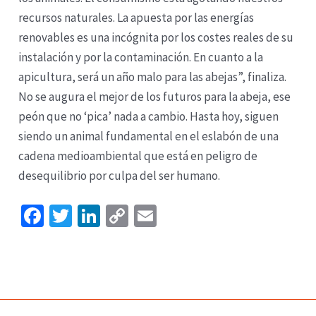
recursos naturales. La apuesta por las energías
renovables es una incógnita por los costes reales de su
instalación y por la contaminación. En cuanto a la
apicultura, será un año malo para las abejas”, finaliza.
No se augura el mejor de los futuros para la abeja, ese
peón que no ‘pica’ nada a cambio. Hasta hoy, siguen
siendo un animal fundamental en el eslabón de una
cadena medioambiental que está en peligro de
desequilibrio por culpa del ser humano.
Fa
T
Li
C
E
ce
wi
n
o
m
b
tt
ke
p
ai
Navegación
o
er
dI
y
l
de
o
n
Li
entradas