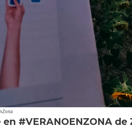
EnZona
ece en #VERANOENZONA de 