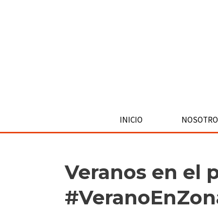
Ir
al
contenido
INICIO
NOSOTRO
Veranos en el p
#VeranoEnZon