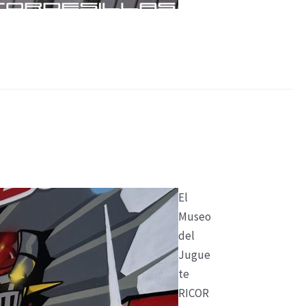
El
Museo
del
Jugue
te
RICOR