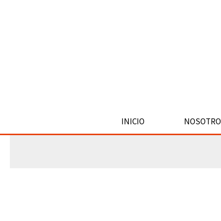
Ir
al
contenido
Portada
INICIO
NOSOTRO