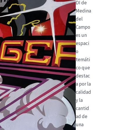
DI de
Medina
del
Campo
es un
espaci
o
temáti
co que
destac
a por la
calidad
y la
cantid
ad de
una