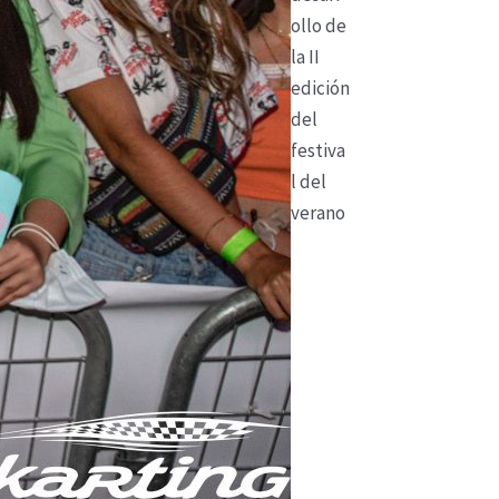
ollo de
la II
edición
del
festiva
l del
verano