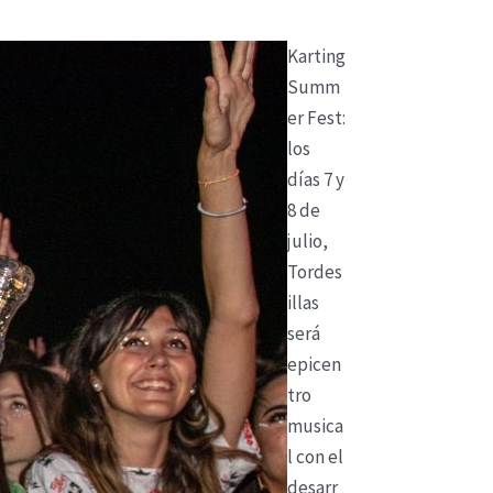
Karting
Summ
er Fest:
los
días 7 y
8 de
julio,
Tordes
illas
será
epicen
tro
musica
l con el
desarr