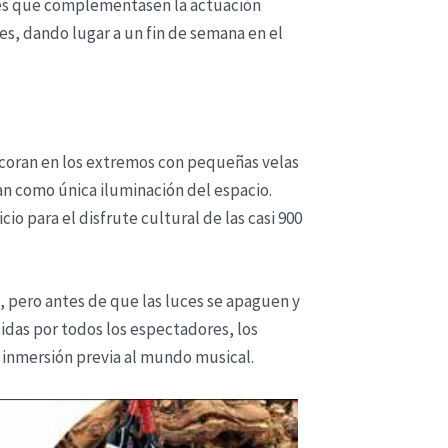
des que complementasen la actuación
es, dando lugar a un fin de semana en el
decoran en los extremos con pequeñas velas
an como única iluminación del espacio.
o para el disfrute cultural de las casi 900
a, pero antes de que las luces se apaguen y
cidas por todos los espectadores, los
a inmersión previa al mundo musical.