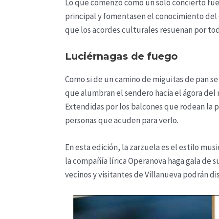
Lo que comenzó como un solo concierto fue
principal y fomentasen el conocimiento del e
que los acordes culturales resuenan por toda
Luciérnagas de fuego
Como si de un camino de miguitas de pan se 
que alumbran el sendero hacia el ágora del 
Extendidas por los balcones que rodean la pl
personas que acuden para verlo.
En esta edición, la zarzuela es el estilo mu
la compañía lírica Operanova haga gala de su
vecinos y visitantes de Villanueva podrán d