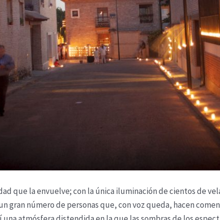
dad que la envuelve; con la única iluminación de cientos de ve
 un gran número de personas que, con voz queda, hacen coment
í una atmósfera distendida en la que las sombras de los espec