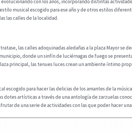
 evolucionando con los años, incorporando distintas activida
stilo musical escogido para ese año y de otros estilos diferent
s las calles de la localidad.
tratase, las calles adoquinadas aledañas a la plaza Mayor se 
municipio, donde un sinfín de luciérnagas de fuego se present
aza principal, las tenues luces crean un ambiente íntimo propici
sical escogido para hacer las delicias de los amantes de la músic
s dotes artísticas a través de una antología de zarzuelas cono
isfrutar de una serie de actividades con las que poder hacer un