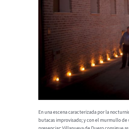
En una escena caracterizada por la nocturni
butacas improvisado; y con el murmullo de
presenciar; Villanueva de Duero consigue as