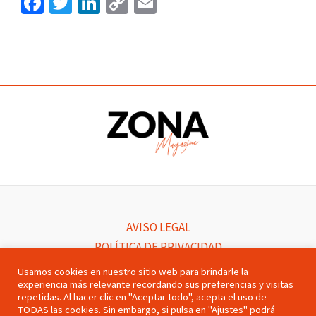
Fa
T
Li
C
E
ce
wi
n
o
m
b
tt
ke
p
ai
Navegación
o
er
dI
y
l
de
o
n
Li
entradas
k
n
k
AVISO LEGAL
POLÍTICA DE PRIVACIDAD
POLÍTICA DE COOKIES
Usamos cookies en nuestro sitio web para brindarle la
experiencia más relevante recordando sus preferencias y visitas
CONTACTO
repetidas. Al hacer clic en "Aceptar todo", acepta el uso de
PUBLICIDAD
TODAS las cookies. Sin embargo, si pulsa en "Ajustes" podrá