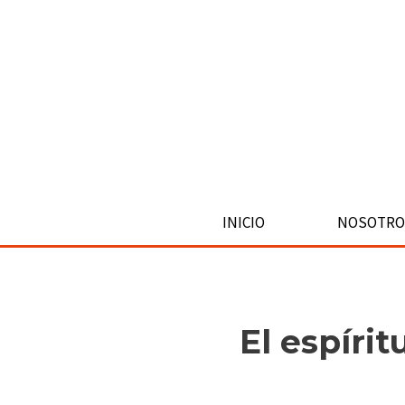
Ir
al
contenido
INICIO
NOSOTRO
El espíri