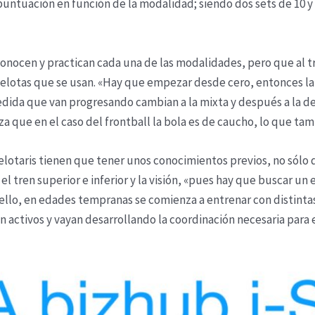
puntuación en función de la modalidad; siendo dos sets de 10 y
onocen y practican cada una de las modalidades, pero que al t
elotas que se usan. «Hay que empezar desde cero, entonces la 
edida que van progresando cambian a la mixta y después a la d
 que en el caso del frontball la bola es de caucho, lo que tamb
pelotaris tienen que tener unos conocimientos previos, no sólo
el tren superior e inferior y la visión, «pues hay que buscar un
 ello, en edades tempranas se comienza a entrenar con distintas
n activos y vayan desarrollando la coordinación necesaria para