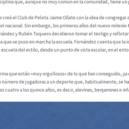
disciplina que, aunque no muy común en la comunidad, tiene un g
se creó el Club de Pelota Jaime Oñate con la idea de congregar a
ivel nacional. Sin embargo, los primeros años del nuevo milenio
rnández y Rubén Toquero decidieron tomar el testigo y reflotar
a que se puso en marcha la escuela. Fernández cuenta que la i
escuela del estilo, desde un punto de vista escolar, en el ent
afirma que están «muy orgullosos» de lo que han conseguido, ya 
an número de jugadoras a un deporte que, habitualmente, se h
los cuatro a los quince años, es decir, alevines, benjamines e in